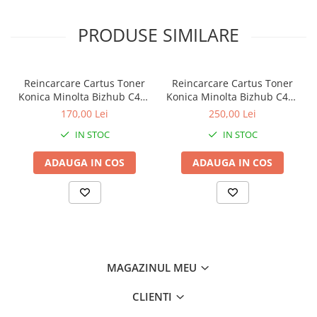
PRODUSE SIMILARE
Reincarcare Cartus Toner
Reincarcare Cartus Toner
Konica Minolta Bizhub C458
Konica Minolta Bizhub C458
Black
Cyan
170,00 Lei
250,00 Lei
IN STOC
IN STOC
ADAUGA IN COS
ADAUGA IN COS
MAGAZINUL MEU
CLIENTI