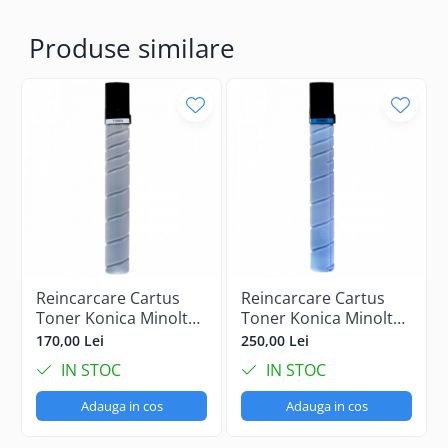
Produse similare
Reincarcare Cartus
Reincarcare Cartus
Toner Konica Minolta
Toner Konica Minolta
Bizhub C458 Black
Bizhub C458 Cyan
170,00 Lei
250,00 Lei
IN STOC
IN STOC
Adauga in cos
Adauga in cos