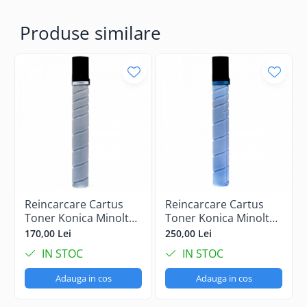
Produse similare
Reincarcare Cartus
Reincarcare Cartus
Toner Konica Minolta
Toner Konica Minolta
Bizhub C458 Black
Bizhub C458 Cyan
170,00 Lei
250,00 Lei
IN STOC
IN STOC
Adauga in cos
Adauga in cos