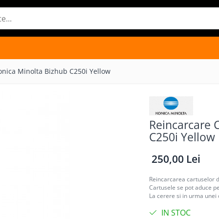
onica Minolta Bizhub C250i Yellow
Reincarcare 
C250i Yellow
250,00 Lei
Reincarcarea cartuselor d
Cartusele se pot aduce pen
La cerere si in urma unei d
IN STOC