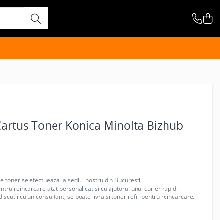
Cartus Toner Konica Minolta Bizhub
e toner se efectueaza la sediul nostru din Bucuresti.
tru reincarcare atat personal cat si cu ajutorul unui curier rapid.
iscutii cu un consultant, se poate livra si toner refill pentru reincarcare.