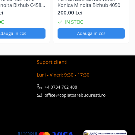
inolta Bizhub C458
Konica Minolta Bizhub 4050
ei
200,00 Lei
OC
IN STOC
dauga in cos
Adauga in cos
Suport clienti
Luni - Vineri: 9:30 - 17:30
+4 0734 762 408
office@copiatoarebucuresti.ro