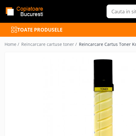
Toate Produsele
TOATE PRODUSELE
Inchiriere Copiatoare
Copiatoare Refurbished
Home /
Reincarcare cartuse toner /
Reincarcare Cartus Toner K
Mutifunctionale Refurbished
Imprimante Refurbished
Cartuse toner
Reincarcare cartuse toner
Piese de schimb