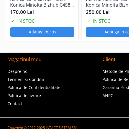
Konica Minolta Bizhub C458
Konica Minolta Biz
Black
Cyan
170,00 Lei
250,00 Lei
IN STOC
IN STOC
Adauga in cos
Adauga in c
Magazinul meu
Clienti
Despre noi
Metode de Pl
Termeni si Conditii
Politica de Re
Politica de Confidentialitate
Garantia Pro
Politica de livrare
ANPC
Contact
Copyright © 2012-2025 INTACT SISTEM SRL