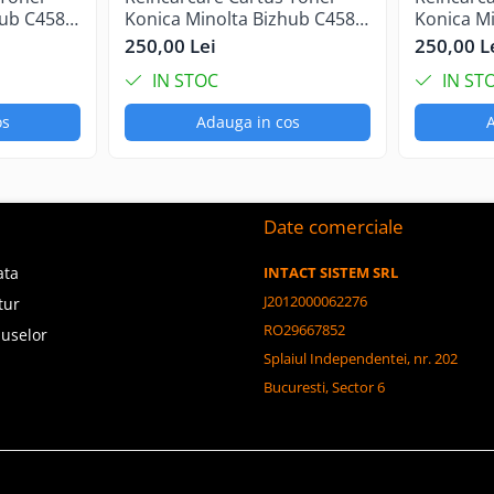
hub C458
Konica Minolta Bizhub C458
Konica M
Magenta
Yellow
250,00 Lei
250,00 L
IN STOC
IN ST
os
Adauga in cos
A
Date comerciale
ata
INTACT SISTEM SRL
J2012000062276
tur
RO29667852
duselor
Splaiul Independentei, nr. 202
Bucuresti, Sector 6