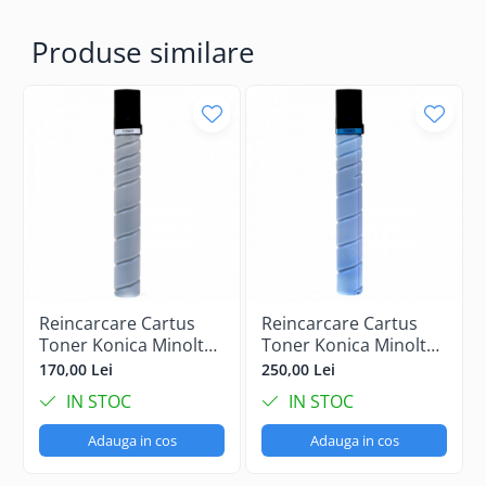
Produse similare
Reincarcare Cartus
Reincarcare Cartus
Toner Konica Minolta
Toner Konica Minolta
Bizhub C458 Black
Bizhub C458 Cyan
170,00 Lei
250,00 Lei
IN STOC
IN STOC
Adauga in cos
Adauga in cos