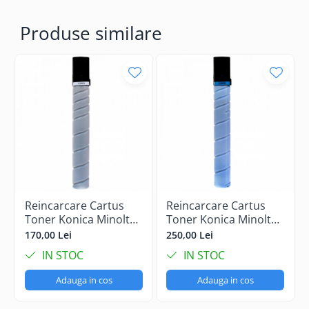
Produse similare
Reincarcare Cartus
Reincarcare Cartus
Toner Konica Minolta
Toner Konica Minolta
Bizhub C458 Black
Bizhub C458 Cyan
170,00 Lei
250,00 Lei
IN STOC
IN STOC
Adauga in cos
Adauga in cos