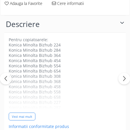
Adauga la Favorite
Cere informatii
Descriere
Pentru copiatoarele:
Konica Minolta Bizhub 224
Konica Minolta Bizhub 284
Konica Minolta Bizhub 364
Konica Minolta Bizhub 454
Konica Minolta Bizhub 554
Konica Minolta Bizhub 654
Konica Minolta Bizhub 308
Konica Minolta Bizhub 368
Konica Minolta Bizhub 458
Konica Minolta Bizhub 558
Konica Minolta Bizhub 658
Konica Minolta Bizhub 227
Konica Minolta Bizhub 287
Konica Minolta Bizhub 367
Vezi mai mult
Konica Minolta Bizhub 300i
Konica Minolta Bizhub 360i
Informatii conformitate produs
​​​​​​​Konica Minolta Bizhub C220