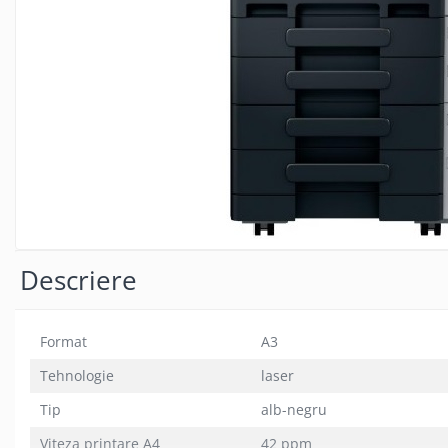
Descriere
Format
A3
Tehnologie
laser
Tip
alb-negru
Viteza printare A4
42 ppm