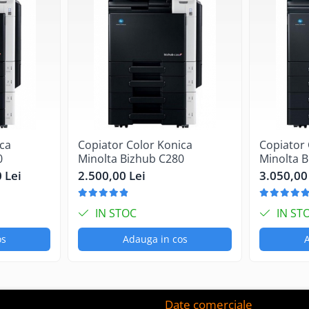
, Windows 7, Windows 8, Widows 10, Windows 11, MAC OS
ica
Copiator Color Konica
Copiator 
0
Minolta Bizhub C280
Minolta 
 Lei
2.500,00 Lei
3.050,00
IN STOC
IN ST
os
Adauga in cos
A
Date comerciale