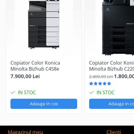
Tavi alimentare hartie
2 tavi
Sisteme de operare
Windows XP, Windows Vista
Greutate
66 Kg
Dimensiuni (W x D x H)
623 x 794 x 700 mm
Copiator Color Konica
Copiator Color Kon
Minolta Bizhub C458e
Minolta Bizhub C22
7.900,00 Lei
1.800,00
2.400,00 Lei
IN STOC
IN STOC
Adauga in cos
Adauga in c
Magazinul meu
Clienti