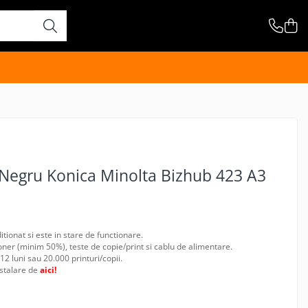
-Negru Konica Minolta Bizhub 423 A3
ionat si este in stare de functionare.
oner (minim 50%), teste de copie/print si cablu de alimentare.
12 luni sau 20.000 printuri/copii.
nstalare de
aici!