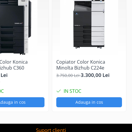
Color Konica
Copiator Color Konica
Bizhub C360
Minolta Bizhub C224e
 Lei
3.300,00 Lei
3.750,00 Lei
OC
IN STOC
dauga in cos
Adauga in cos
Suport clienti