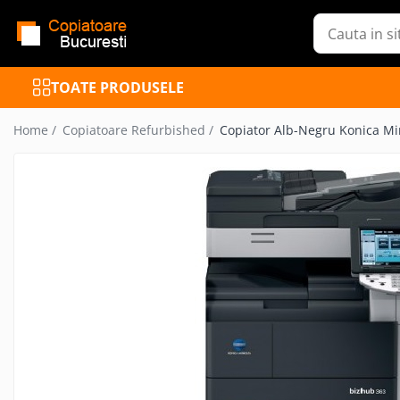
Toate Produsele
TOATE PRODUSELE
Inchiriere Copiatoare
Copiatoare Refurbished
Home /
Copiatoare Refurbished /
Copiator Alb-Negru Konica Mi
Mutifunctionale Refurbished
Imprimante Refurbished
Cartuse toner
Reincarcare cartuse toner
Piese de schimb