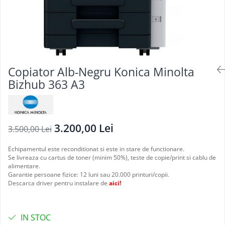
Copiator Alb-Negru Konica Minolta
Bizhub 363 A3
3.200,00 Lei
3.500,00 Lei
Echipamentul este reconditionat si este in stare de functionare.
Se livreaza cu cartus de toner (minim 50%), teste de copie/print si cablu de
alimentare.
Garantie persoane fizice: 12 luni sau 20.000 printuri/copii.
Descarca driver pentru instalare de
aici!
IN STOC