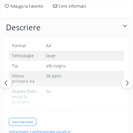
Adauga la Favorite
Cere informatii
Descriere
Format
A4
Tehnologie
laser
Tip
alb-negru
Viteza
38 ppm
printare A4
Duplex (fata-
da
verso la
printare)
Rezolutie
1200 x 1200
printare
Vezi mai mult
Memorie
128 MB
Informatii conformitate produs