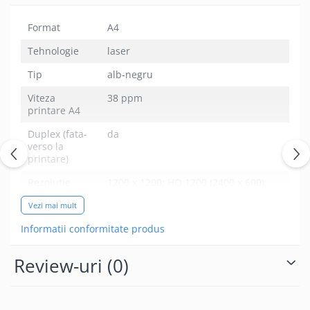
Format
A4
Tehnologie
laser
Tip
alb-negru
Viteza
38 ppm
printare A4
Duplex (fata-
da
verso la
printare)
Rezolutie
1200 x 1200; HQ 1200 (2400 x 600);
printare
600 x 600
Vezi mai mult
Memorie
128 MB
Informatii conformitate produs
Grosime
60 - 163 grame
mediu
Review-uri
(0)
printare
Conexiune
USB, network (retea)