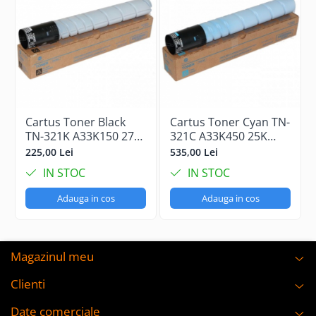
Cartus Toner Black
Cartus Toner Cyan TN-
TN-321K A33K150 27K
321C A33K450 25K
Original Konica
Original Konica
225,00 Lei
535,00 Lei
Minolta Bizhub C224e
Minolta Bizhub C224e
IN STOC
IN STOC
Adauga in cos
Adauga in cos
Magazinul meu
Clienti
Date comerciale